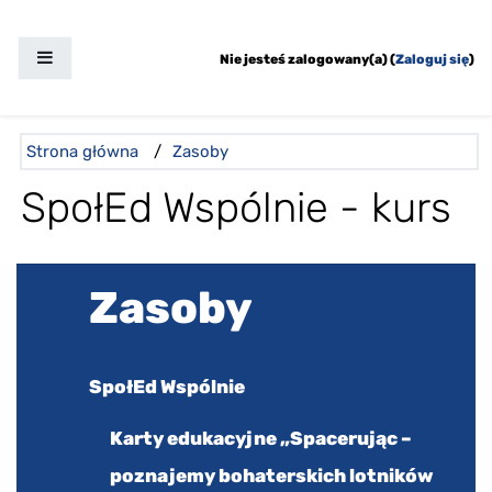
Przejdź do głównej zawartości
Panel boczny
Nie jesteś zalogowany(a) (
Zaloguj się
)
Ścieżka do strony
Strona główna
/
Zasoby
SpołEd Wspólnie - kurs
Pomiń Zasoby
Zasoby
SpołEd Wspólnie
Karty edukacyjne „Spacerując –
poznajemy bohaterskich lotników