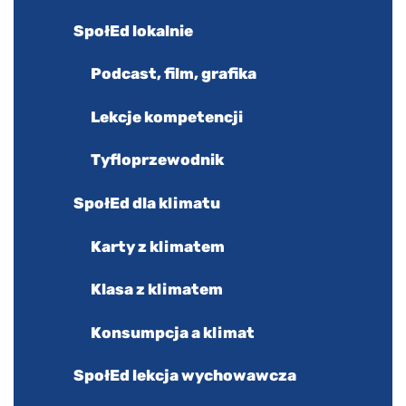
SpołEd lokalnie
Podcast, film, grafika
Lekcje kompetencji
Tyfloprzewodnik
SpołEd dla klimatu
Karty z klimatem
Klasa z klimatem
Konsumpcja a klimat
SpołEd lekcja wychowawcza