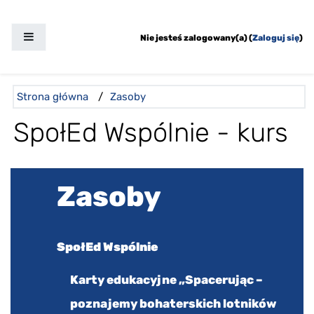
Przejdź do głównej zawartości
Panel boczny
Nie jesteś zalogowany(a) (
Zaloguj się
)
Ścieżka do strony
Strona główna
/
Zasoby
SpołEd Wspólnie - kurs
Pomiń Zasoby
Zasoby
SpołEd Wspólnie
Karty edukacyjne „Spacerując –
poznajemy bohaterskich lotników