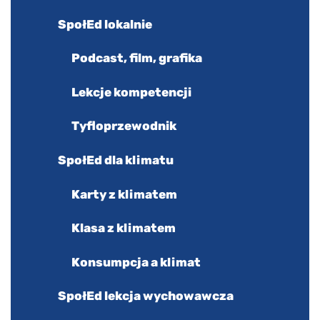
SpołEd lokalnie
Podcast, film, grafika
Lekcje kompetencji
Tyfloprzewodnik
SpołEd dla klimatu
Karty z klimatem
Klasa z klimatem
Konsumpcja a klimat
SpołEd lekcja wychowawcza