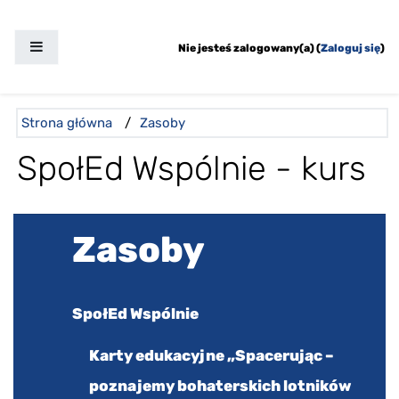
Przejdź do głównej zawartości
Panel boczny
Nie jesteś zalogowany(a) (
Zaloguj się
)
Ścieżka do strony
Strona główna
/
Zasoby
SpołEd Wspólnie - kurs
Pomiń Zasoby
Zasoby
SpołEd Wspólnie
Karty edukacyjne „Spacerując –
poznajemy bohaterskich lotników